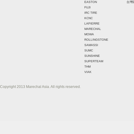
EASTON
台灣
FUJI
IRC TIRE
KCNC
LAPIERRE
MARECHAL
MOWA
ROLLINGSTONE
SAMASSI
SUMC
SUNSHINE
SUPERTEAM
THM
VIAK
Copyright 2013 Marechal Asia. All rights reserved.