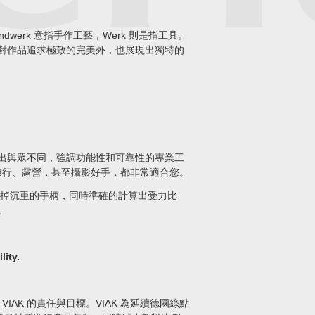
andwerk 意指手作工藝，Werk 則是指工具。
了對作品追求極致的完美外，也展現出獨特的
計出與眾不同，強調功能性和可靠性的專業工
旅行、露營，甚至攝影好手，都非常適合您。
。去掉沉重的手柄，同時準確的計算出受力比
。
ity.
le）是 VIAK 的責任與目標。VIAK 為延續德國綠點