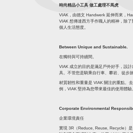
時尚精品小工具 做工處理不馬虎
VIAK，由德文 Handwerk 延伸而來，H
VIAK 想傳達西方手作職人的精神，除
個人生活態度。
Between Unique and Sustainable.
在獨特與可持續間。
VIAK 成立的目的是滿足戶外好手，設
具。不管您是騎乘自行車、攀岩、徒步
材質韌性和重量是 VIAK 關注的重點
例，VIAK 堅持為您帶來最佳的使用體驗
Corporate Environmental Responsibil
企業環境責任
實現 3R（Reduce, Reuse, Recyc