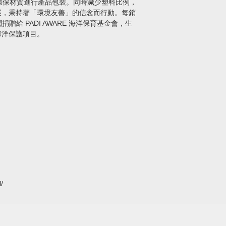
生環保材質進行產品包裝。同時減少塑料比例，
展，秉持著「環境友善」的信念而行動。每銷
潤捐贈給 PADI AWARE 海洋保育基金會，生
海洋保護項目。
/